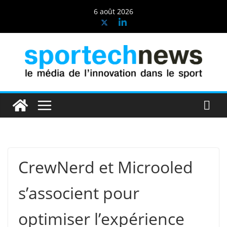
Passer
6 août 2026
au
contenu
CrewNerd et Microoled
s’associent pour
optimiser l’expérience