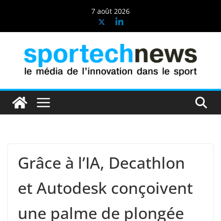
Passer
7 août 2026
au
contenu
Grâce à l’IA, Decathlon
et Autodesk conçoivent
une palme de plongée