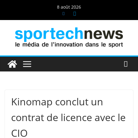
Passer
8 août 2026
au
contenu
Kinomap conclut un
contrat de licence avec le
CIO